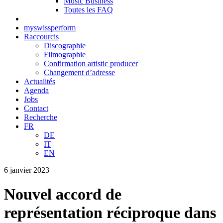
Music Business
Toutes les FAQ
myswissperform
Raccourcis
Discographie
Filmographie
Confirmation artistic producer
Changement d’adresse
Actualités
Agenda
Jobs
Contact
Recherche
FR
DE
IT
EN
6 janvier 2023
Nouvel accord de
représentation réciproque dans