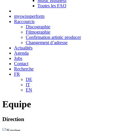
Music Business
Toutes les FAQ
myswissperform
Raccourcis
Discographie
Filmographie
Confirmation artistic producer
Changement d’adresse
Actualités
Agenda
Jobs
Contact
Recherche
FR
DE
IT
EN
Equipe
Direction