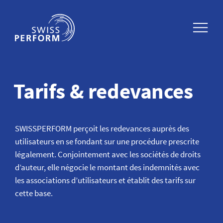
Discographie
DE
Qui sommes-nous ?
Equipe
Calendrier
myswissperform
Filmographie
IT
Organisation
Répartition & Encaissement
Répartition
Partenaires de SWISSPERFORM
Confirmation artistic producer
Tarifs & redevances
EN
Rapports annuels SWISSPERFORM
Tarifs
Service & Downloads
Adresses
Changement d’adresse
Rapports RP SWISSPERFORM
Fonds culturels et sociaux
Documents à télécharger
SWISSPERFORM perçoit les redevances auprès des
utilisateurs en se fondant sur une procédure prescrite
Jobs @SWISSPERFORM
Respect ©opyright!
légalement. Conjointement avec les sociétés de droits
d’auteur, elle négocie le montant des indemnités avec
les associations d’utilisateurs et établit des tarifs sur
Notre histoire
Music Business
cette base.
Portraits de membres
Toutes les FAQ