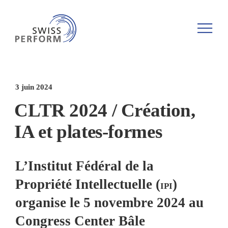
Discographie
DE
Qui sommes-nous ?
Equipe
Calendrier
myswissperform
Filmographie
IT
Organisation
Répartition & Encaissement
Répartition
Partenaires de SWISSPERFORM
Confirmation artistic producer
3 juin 2024
EN
Rapports annuels SWISSPERFORM
Tarifs
Service & Downloads
Adresses
Changement d’adresse
CLTR 2024 / Création,
IA et plates-formes
Rapports RP SWISSPERFORM
Fonds culturels et sociaux
Documents à télécharger
Jobs @SWISSPERFORM
Respect ©opyright!
L’Institut Fédéral de la
Propriété Intellectuelle (
)
Notre histoire
Music Business
IPI
organise le 5 novembre 2024 au
Portraits de membres
Toutes les FAQ
Congress Center Bâle