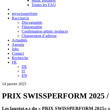
Music Business
Toutes les FAQ
myswissperform
Raccourcis
Discographie
Filmographie
Confirmation artistic producer
Changement d’adresse
Actualités
Agenda
Jobs
Contact
Recherche
FR
DE
IT
EN
14 janvier 2025
PRIX SWISSPERFORM 2025 / 60e 
Les lauréat.e.s du « PRIX SWISSPERFORM 2025» sont Cy