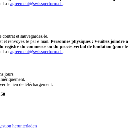
il à :
agreement@swissperform.ch
.
 contrat et sauvegardez-le.
at et renvoyez-le par e-mail.
Personnes physiques : Veuillez joindre à 
 du registre du commerce ou du procès-verbal de fondation (pour les
il à :
agreement@swissperform.ch
.
s jours.
numériquement.
vec le lien de téléchargement.
 50
estion herunterladen