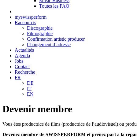
Music Business
Toutes les FAQ
myswissperform
Raccourcis
Discographie
Filmographie
Confirmation artistic producer
Changement d’adresse
Actualités
Agenda
Jobs
Contact
Recherche
FR
DE
IT
EN
Devenir membre
Vous êtes productrice de films (productrice de l’audiovisuel) ou pro
Devenez membre de SWISSPERFORM et prenez part à la répartitio