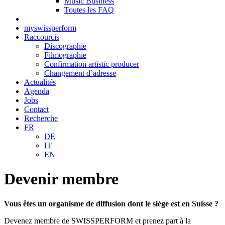
Music Business
Toutes les FAQ
myswissperform
Raccourcis
Discographie
Filmographie
Confirmation artistic producer
Changement d’adresse
Actualités
Agenda
Jobs
Contact
Recherche
FR
DE
IT
EN
Devenir membre
Vous êtes un organisme de diffusion dont le siège est en Suisse ?
Devenez membre de SWISSPERFORM et prenez part à la