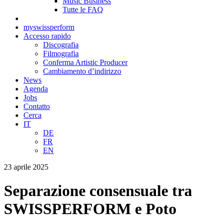
Music Business
Tutte le FAQ
myswissperform
Accesso rapido
Discografia
Filmografia
Conferma Artistic Producer
Cambiamento d’indirizzo
News
Agenda
Jobs
Contatto
Cerca
IT
DE
FR
EN
23 aprile 2025
Separazione consensuale tra
SWISSPERFORM e Poto