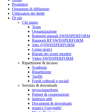
Produttori
Organismi di diffusione
Utilizzatori dei diritti
Di più
Chi siamo
Team
Organizzazione
Rapporti annuali SWISSPERFORM
Rapporti RP SWISSPERFORM
Jobs @SWISSPERFORM
Cenni storici
Ritratti dei nostri membri
Video SWISSPERFORM
Ripartizione & incasso
Scadenze
Ripartizione
Tariffe
Fondi culturali e sociali
Servizio & downloads
myswissperform
Partner & cooperazione
Indirizzi utili
Documenti & downloads
respect ©opyright!