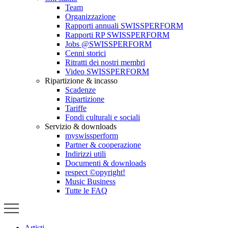
Team
Organizzazione
Rapporti annuali SWISSPERFORM
Rapporti RP SWISSPERFORM
Jobs @SWISSPERFORM
Cenni storici
Ritratti dei nostri membri
Video SWISSPERFORM
Ripartizione & incasso
Scadenze
Ripartizione
Tariffe
Fondi culturali e sociali
Servizio & downloads
myswissperform
Partner & cooperazione
Indirizzi utili
Documenti & downloads
respect ©opyright!
Music Business
Tutte le FAQ
Artisti