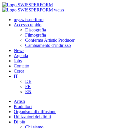
myswissperform
Accesso rapido
Discografia
Filmografia
Conferma Artistic Producer
Cambiamento d’indirizzo
News
Agenda
Jobs
Contatto
Cerca
IT
DE
FR
EN
Artisti
Produttori
Organismi di diffusione
Utilizzatori dei diritti
Di più
Chi siamo