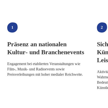
1
2
Präsenz an nationalen
Sich
Kultur‑ und Branchenevents
Kün
Lei
Engagement bei etablierten Veranstaltungen wie
Film‑, Musik‑ und Radioevents sowie
Aktivit
Preisverleihungen mit hoher medialer Reichweite.
Wahrne
Bedeut
Künstl