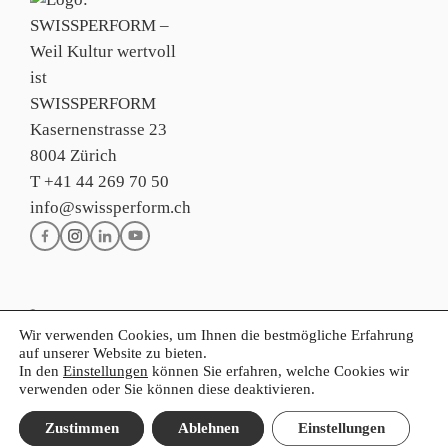
SWISSPERFORM
Kasernenstrasse 23
8004 Zürich
T +41 44 269 70 50
info@swissperform.ch
Impressum
Wir verwenden Cookies, um Ihnen die bestmögliche Erfahrung
Datenschutzerklärung
auf unserer Website zu bieten.
Allgemeine Nutzungsbedingungen
In den
Einstellungen
können Sie erfahren, welche Cookies wir
verwenden oder Sie können diese deaktivieren.
FR
IT
EN
Zustimmen
Ablehnen
Einstellungen