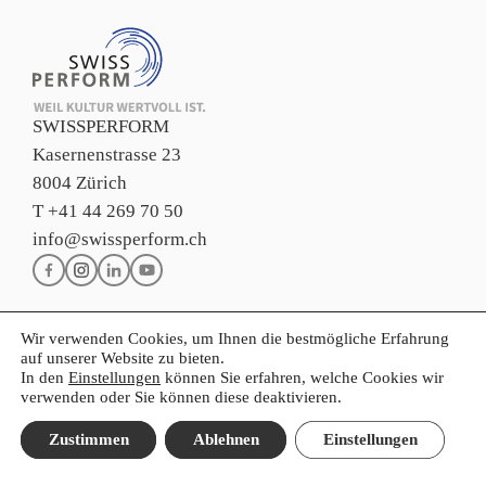
SWISSPERFORM
Kasernenstrasse 23
8004 Zürich
T +41 44 269 70 50
info@swissperform.ch
Wir verwenden Cookies, um Ihnen die bestmögliche Erfahrung
Impressum
auf unserer Website zu bieten.
In den
Einstellungen
können Sie erfahren, welche Cookies wir
Datenschutzerklärung
verwenden oder Sie können diese deaktivieren.
Allgemeine Nutzungsbedingungen
FR
IT
EN
Zustimmen
Ablehnen
Einstellungen