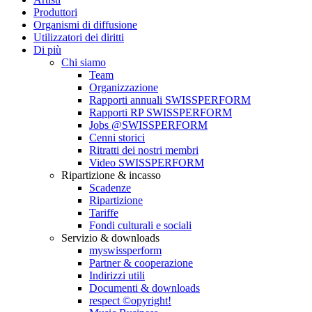
Produttori
Organismi di diffusione
Utilizzatori dei diritti
Di più
Chi siamo
Team
Organizzazione
Rapporti annuali SWISSPERFORM
Rapporti RP SWISSPERFORM
Jobs @SWISSPERFORM
Cenni storici
Ritratti dei nostri membri
Video SWISSPERFORM
Ripartizione & incasso
Scadenze
Ripartizione
Tariffe
Fondi culturali e sociali
Servizio & downloads
myswissperform
Partner & cooperazione
Indirizzi utili
Documenti & downloads
respect ©opyright!