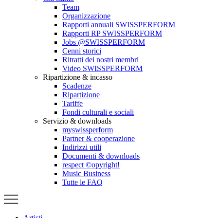
Team
Organizzazione
Rapporti annuali SWISSPERFORM
Rapporti RP SWISSPERFORM
Jobs @SWISSPERFORM
Cenni storici
Ritratti dei nostri membri
Video SWISSPERFORM
Ripartizione & incasso
Scadenze
Ripartizione
Tariffe
Fondi culturali e sociali
Servizio & downloads
myswissperform
Partner & cooperazione
Indirizzi utili
Documenti & downloads
respect ©opyright!
Music Business
Tutte le FAQ
Artisti