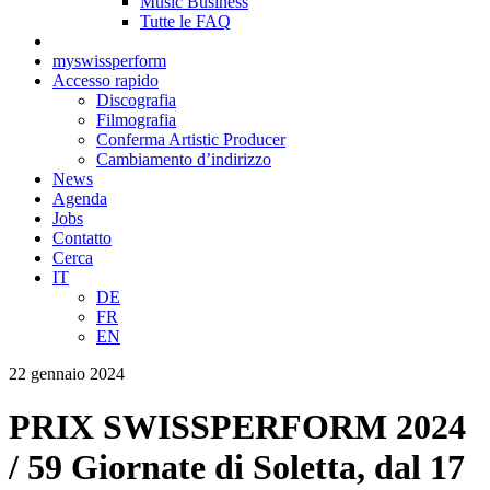
Music Business
Tutte le FAQ
myswissperform
Accesso rapido
Discografia
Filmografia
Conferma Artistic Producer
Cambiamento d’indirizzo
News
Agenda
Jobs
Contatto
Cerca
IT
DE
FR
EN
22 gennaio 2024
PRIX SWISSPERFORM 2024
/ 59 Giornate di Soletta, dal 17