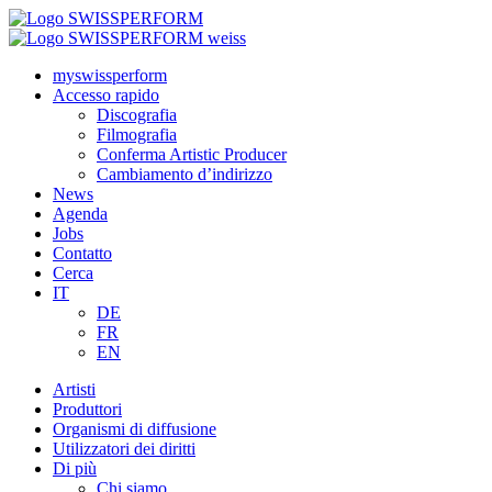
myswissperform
Accesso rapido
Discografia
Filmografia
Conferma Artistic Producer
Cambiamento d’indirizzo
News
Agenda
Jobs
Contatto
Cerca
IT
DE
FR
EN
Artisti
Produttori
Organismi di diffusione
Utilizzatori dei diritti
Di più
Chi siamo