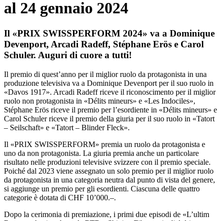
al 24 gennaio 2024
Il «PRIX SWISSPERFORM 2024» va a Dominique
Devenport, Arcadi Radeff, Stéphane Erös e Carol
Schuler. Auguri di cuore a tutti!
Il premio di quest’anno per il miglior ruolo da protagonista in una
produzione televisiva va a Dominique Devenport per il suo ruolo in
«Davos 1917». Arcadi Radeff riceve il riconoscimento per il miglior
ruolo non protagonista in «Délits mineurs» e «Les Indociles»,
Stéphane Erös riceve il premio per l’esordiente in «Délits mineurs» e
Carol Schuler riceve il premio della giuria per il suo ruolo in «Tatort
– Seilschaft» e «Tatort – Blinder Fleck».
Il «PRIX SWISSPERFORM» premia un ruolo da protagonista e
uno da non protagonista. La giuria premia anche un particolare
risultato nelle produzioni televisive svizzere con il premio speciale.
Poiché dal 2023 viene assegnato un solo premio per il miglior ruolo
da protagonista in una categoria neutra dal punto di vista del genere,
si aggiunge un premio per gli esordienti. Ciascuna delle quattro
categorie è dotata di CHF 10’000.–.
Dopo la cerimonia di premiazione, i primi due episodi de «L’ultim