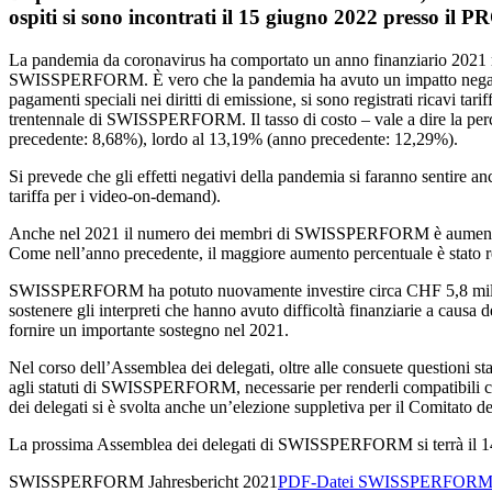
ospiti si sono incontrati il 15 giugno 2022 presso il
La pandemia da coronavirus ha comportato un anno finanziario 2021 
SWISSPERFORM. È vero che la pandemia ha avuto un impatto negativo sul
pagamenti speciali nei diritti di emissione, si sono registrati ricavi t
trentennale di SWISSPERFORM. Il tasso di costo – vale a dire la percen
precedente: 8,68%), lordo al 13,19% (anno precedente: 12,29%).
Si prevede che gli effetti negativi della pandemia si faranno sentire a
tariffa per i video-on-demand).
Anche nel 2021 il numero dei membri di SWISSPERFORM è aumentato in m
Come nell’anno precedente, il maggiore aumento percentuale è stato re
SWISSPERFORM ha potuto nuovamente investire circa CHF 5,8 milioni nel
sostenere gli interpreti che hanno avuto difficoltà finanziarie a causa
fornire un importante sostegno nel 2021.
Nel corso dell’Assemblea dei delegati, oltre alle consuete questioni stat
agli statuti di SWISSPERFORM, necessarie per renderli compatibili co
dei delegati si è svolta anche un’elezione suppletiva per il Comitato 
La prossima Assemblea dei delegati di SWISSPERFORM si terrà il 1
SWISSPERFORM Jahresbericht 2021
PDF-Datei SWISSPERFORM Jah