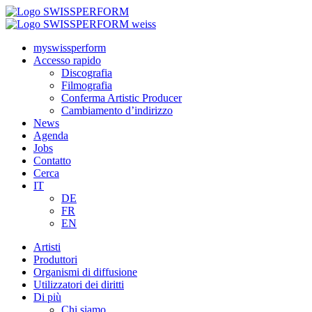
myswissperform
Accesso rapido
Discografia
Filmografia
Conferma Artistic Producer
Cambiamento d’indirizzo
News
Agenda
Jobs
Contatto
Cerca
IT
DE
FR
EN
Artisti
Produttori
Organismi di diffusione
Utilizzatori dei diritti
Di più
Chi siamo