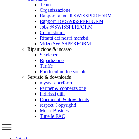
Team
Organizzazione
Rapporti annuali SWISSPERFORM
Rapporti RP SWISSPERFORM
Jobs @SWISSPERFORM
Cenni storici
Ritratti dei nostri membri
Video SWISSPERFORM
Ripartizione & incasso
Scadenze
Ripartizione
Tariffe
Fondi culturali e sociali
Servizio & downloads
myswissperform
Partner & cooperazione
Indirizzi utili
Documenti & downloads
respect ©opyright!
Music Business
Tutte le FAQ
Artisti