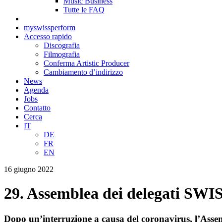
Music Business
Tutte le FAQ
myswissperform
Accesso rapido
Discografia
Filmografia
Conferma Artistic Producer
Cambiamento d’indirizzo
News
Agenda
Jobs
Contatto
Cerca
IT
DE
FR
EN
16 giugno 2022
29. Assemblea dei delegati 
Dopo un’interruzione a causa del coronavirus, l’Asse