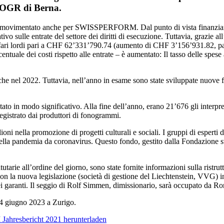
 PROGR di Berna.
movimentato anche per SWISSPERFORM. Dal punto di vista finanziario, 
le entrate del settore dei diritti di esecuzione. Tuttavia, grazie all’
ariffari lordi pari a CHF 62’331’790.74 (aumento di CHF 3’156’931.82, pari
tuale dei costi rispetto alle entrate – è aumentato: Il tasso delle spese
nche nel 2022. Tuttavia, nell’anno in esame sono state sviluppate nuove f
odo significativo. Alla fine dell’anno, erano 21’676 gli interpreti, p
gistrato dai produttori di fonogrammi.
la promozione di progetti culturali e sociali. I gruppi di esperti degl
 della pandemia da coronavirus. Questo fondo, gestito dalla Fondazione sv
utarie all’ordine del giorno, sono state fornite informazioni sulla ristru
n la nuova legislazione (società di gestione del Liechtenstein, VVG) i
dei garanti. Il seggio di Rolf Simmen, dimissionario, sarà occupato da R
4 giugno 2023 a Zurigo.
resbericht 2021 herunterladen