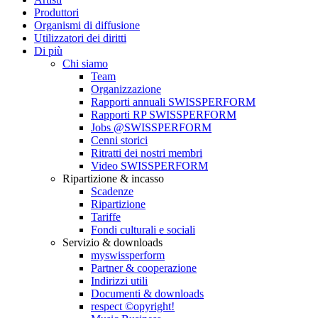
Produttori
Organismi di diffusione
Utilizzatori dei diritti
Di più
Chi siamo
Team
Organizzazione
Rapporti annuali SWISSPERFORM
Rapporti RP SWISSPERFORM
Jobs @SWISSPERFORM
Cenni storici
Ritratti dei nostri membri
Video SWISSPERFORM
Ripartizione & incasso
Scadenze
Ripartizione
Tariffe
Fondi culturali e sociali
Servizio & downloads
myswissperform
Partner & cooperazione
Indirizzi utili
Documenti & downloads
respect ©opyright!