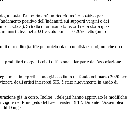
tuttavia, l’anno rimarrà un ricordo molto positivo per
andamento positivo dell’indennità sui supporti vergini e dei
 a +5,32%). Si tratta di un risultato record nella storia quasi
 amministrative nel 2021 è stato pari al 10,29% netto (anno
onti di reddito (tariffe per notebook e hard disk esterni, nonché una
roduttori e organismi di diffusione a far parte dell’associazione.
i artisti interpreti hanno già costituito un fondo nel marzo 2020 per
izzera degli artisti interpreti SIS, è stato nuovamente in grado di
tturazione già in corso. Inoltre, i delegati hanno approvato le modifiche
n vigore nel Principato del Liechtenstein (FL). Durante l’Assemblea
onald Dangel.