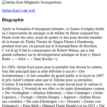
Stefan Kurt’s site web
Biographie
Après sa formation d’enseignant primaire, ce Suisse d’origine étudie
au Conservatoire de musique et de théâtre de Berne (aujourd’hui
Haute école des arts), avant de quitter ce lieu pour devenir membre
de la troupe du Thalia Theater de Jürgen Flimm à Hambourg
pendant neuf ans, en passant par le Schauspielhaus de Bochum.
C’est là qu’il fait la connaissance de Robert Wilson, qui a une
grande influence sur le développement artistique de Kurt (« Black
Rider », « Alice », « Time Rocker »).
En 1993, Stefan Kurt passe pour la première fois devant la caméra.
Son rôle principal dans la série télévisée à succès « Der
Schattenmann » le fait connaître du grand public et il reçoit en 1997
le prix Adolf Grimme ainsi que le Telestar pour sa prestation
d’acteur. Il enchaîne ensuite avec un vaste travail pour le cinéma et
la télévision. L’éventail de ses rôles va de sujets dramatiques comme
« Der Verdingbub » (Markus Imboden), « Akte Grüninger » (Alain
Gsponer), « Zwingli » (Stefan Haupt), « Jagdzeit » (Sabine Boss)
aux comédies « Bis zum Ellenbogen » et « Desaster » (Justus von
Dohnanyi), « Papa Moll » (Manuel Flurin Hendry) et en 2021 « Die