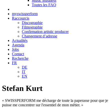
Music Business
Toutes les FAQ
myswissperform
Raccourcis
Discographie
Filmographie
Confirmation artistic producer
Changement d’adresse
Actualités
Agenda
Jobs
Contact
Recherche
FR
DE
IT
EN
Stefan Kurt
« SWISSPERFORM me décharge de toute la paperasse pour que je
puisse me concentrer sur l'essentiel de mon métier. »