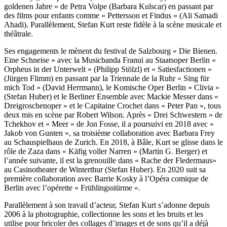
goldenen Jahre » de Petra Volpe (Barbara Kulscar) en passant par
des films pour enfants comme « Pettersson et Findus » (Ali Samadi
Ahadi). Parallèlement, Stefan Kurt reste fidèle à la scène musicale et
théâtrale.
Ses engagements le mènent du festival de Salzbourg « Die Bienen.
Eine Schneise » avec la Musicbanda Franui au Staatsoper Berlin «
Orpheus in der Unterwelt » (Philipp Stölzl) et « Satiesfactionen »
(Jürgen Flimm) en passant par la Triennale de la Ruhr « Sing für
mich Tod » (David Herrmann), le Komische Oper Berlin « Clivia »
(Stefan Huber) et le Berliner Ensemble avec Mackie Messer dans «
Dreigroschenoper » et le Capitaine Crochet dans « Peter Pan », tous
deux mis en scène par Robert Wilson. Après « Drei Schwestern » de
Tchekhov et « Meer » de Jon Fosse, il a poursuivi en 2018 avec «
Jakob von Gunten », sa troisième collaboration avec Barbara Frey
au Schauspielhaus de Zurich. En 2018, à Bâle, Kurt se glisse dans le
rôle de Zaza dans « Käfig voller Narren » (Martin G. Berger) et
l’année suivante, il est la grenouille dans « Rache der Fledermaus»
au Casinotheater de Winterthur (Stefan Huber). En 2020 suit sa
première collaboration avec Barrie Kosky à l’Opéra comique de
Berlin avec l’opérette « Frühlingsstürme ».
Parallèlement à son travail d’acteur, Stefan Kurt s’adonne depuis
2006 à la photographie, collectionne les sons et les bruits et les
utilise pour bricoler des collages d’images et de sons qu’il a déjà