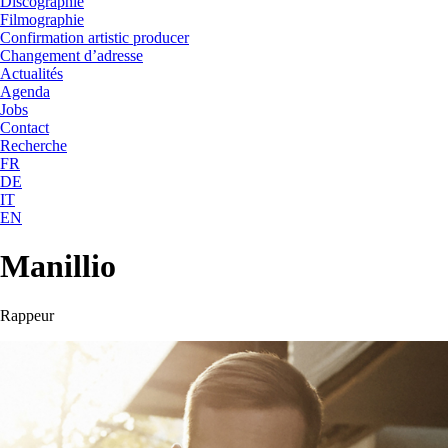
Discographie
Filmographie
Confirmation artistic producer
Changement d’adresse
Actualités
Agenda
Jobs
Contact
Recherche
FR
DE
IT
EN
Manillio
Rappeur