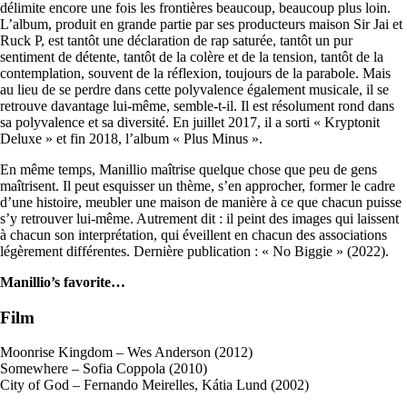
délimite encore une fois les frontières beaucoup, beaucoup plus loin.
L’album, produit en grande partie par ses producteurs maison Sir Jai et
Ruck P, est tantôt une déclaration de rap saturée, tantôt un pur
sentiment de détente, tantôt de la colère et de la tension, tantôt de la
contemplation, souvent de la réflexion, toujours de la parabole. Mais
au lieu de se perdre dans cette polyvalence également musicale, il se
retrouve davantage lui-même, semble-t-il. Il est résolument rond dans
sa polyvalence et sa diversité. En juillet 2017, il a sorti « Kryptonit
Deluxe » et fin 2018, l’album « Plus Minus ».
En même temps, Manillio maîtrise quelque chose que peu de gens
maîtrisent. Il peut esquisser un thème, s’en approcher, former le cadre
d’une histoire, meubler une maison de manière à ce que chacun puisse
s’y retrouver lui-même. Autrement dit : il peint des images qui laissent
à chacun son interprétation, qui éveillent en chacun des associations
légèrement différentes. Dernière publication : « No Biggie » (2022).
Manillio’s favorite…
Film
Moonrise Kingdom – Wes Anderson (2012)
Somewhere – Sofia Coppola (2010)
City of God – Fernando Meirelles, Kátia Lund (2002)