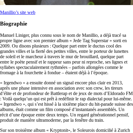
Manillio’s site web
Biographie
Manuel Liniger, plus connu sous le nom de Manillio, a déjà tracé sa
propre ligne avec son premier album « Jede Tag Superstar » sorti en
2009. Ou disons plusieurs : Quelque part entre le ductus cool des
grandes villes et la fierté des petites villes, entre le porteur de lunettes
de soleil et le marcheur à travers le mur de brouillard, quelque part
entre le poète pensif et le rappeur sans peur ni reproche, ses lignes et
syllabes spectaculairement rythmées – parfois allongées comme le
fromage à la fourchette à fondue – étaient déjà à l’époque.
« Irgendwo » a ensuite donné un signal encore plus clair en 2013,
après une phase intensive en association avec son crew, les tireurs
d’élite et de profondeur de Battlerap et de jeux de mots d’Eldorado FM
: Voilà quelqu’un qui est prêt à redéfinir le rap dialectal pour lui-même.
« Irgendwo », qui s’est hissé à la sixième place du hit-parade suisse des
albums, était comme un film composé d’instantanés assemblés. Un
récit d’une époque entre deux temps. Un regard générationnel pensif,
produit de manière ultramoderne, par la fenêtre du train.
Sur son troisième album « Kryptonit», le Soleurois domicilié à Zurich