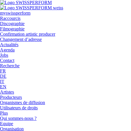
myswissperform
Raccourcis
Discographie
Filmographie
Confirmation artistic producer
Changement d’adresse
Actualités
Agenda
Jobs
Contact
Recherche
FR
DE
IT
EN
Artistes
Producteurs
Organismes de diffusion
Utilisateurs de droits
Plus
Qui sommes-nous ?
Equipe
Organisation